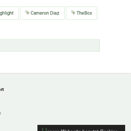
ghlight
Cameron Diaz
TheBox
rt
k
U