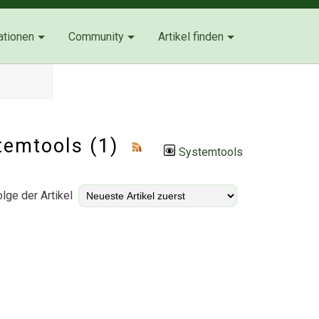
ationen
Community
Artikel finden
temtools
(1)
Systemtools
lge der Artikel