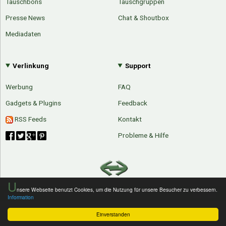
Tauschbons
Tauschgruppen
Presse News
Chat & Shoutbox
Mediadaten
Verlinkung
Support
Werbung
FAQ
Gadgets & Plugins
Feedback
RSS Feeds
Kontakt
Probleme & Hilfe
U
nsere Webseite benutzt Cookies, um die Nutzung für unsere Besucher zu verbessern.
Impressum
Richtlinien
Datenschutz
AGB
Information
Einverstanden