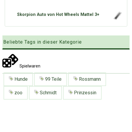
Google
Neu hier?
Mediadaten
Erweitere Suche
Skorpion Auto von Hot Wheels Mattel 3+
Presse News
Suchanfragen
Zufallsartikel
Kategoriewolke
Beliebte Tags in dieser Kategorie
Tagwolke
Spielwaren
Hunde
99 Teile
Rossmann
zoo
Schmidt
Prinzessin