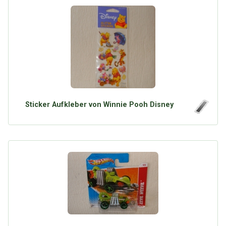
Sticker Aufkleber von Winnie Pooh Disney
Über Tauschbu↔de
Kategorien
Mit Email
Twitter
Facebook
Tauschbons
Neue Artikel