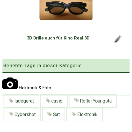
Google
Neu hier?
Mediadaten
Erweitere Suche
Presse News
Suchanfragen
Zufallsartikel
3D Brille auch für Kino Real 3D
Kategoriewolke
Tagwolke
Beliebte Tags in dieser Kategorie
Elektronik & Foto
ladegerät
casio
Rollei Youngsta
Cybershot
Sat
Elektronik