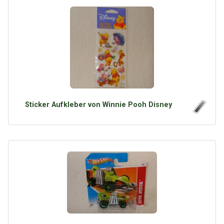
Sticker Aufkleber von Winnie Pooh Disney
Über Tauschbu↔de
Kategorien
Mit Email
Twitter
Facebook
Tauschbons
Neue Artikel