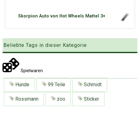
Google
Neu hier?
Mediadaten
Erweitere Suche
Skorpion Auto von Hot Wheels Mattel 3+
Presse News
Suchanfragen
Zufallsartikel
Kategoriewolke
Beliebte Tags in dieser Kategorie
Tagwolke
Spielwaren
Hunde
99 Teile
Schmidt
Rossmann
zoo
Sticker