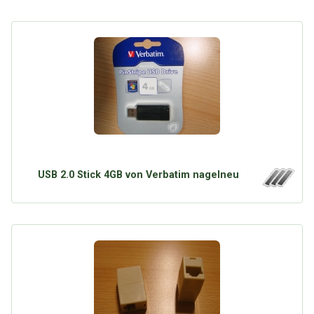
USB 2.0 Stick 4GB von Verbatim nagelneu
Über Tauschbu↔de
Kategorien
Mit Email
Twitter
Facebook
Tauschbons
Neue Artikel