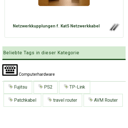
Google
Neu hier?
Mediadaten
Erweitere Suche
Presse News
Suchanfragen
Netzwerkkupplungen f. Kat5 Netzwerkkabel
Zufallsartikel
Kategoriewolke
Tagwolke
Beliebte Tags in dieser Kategorie
Computerhardware
Fujitsu
PS2
TP-Link
Patchkabel
travel router
AVM Router