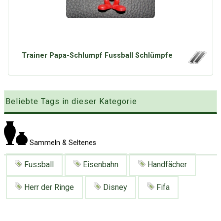
Google
Neu hier?
Mediadaten
Erweitere Suche
Presse News
Suchanfragen
Zufallsartikel
Trainer Papa-Schlumpf Fussball Schlümpfe
Kategoriewolke
Tagwolke
Beliebte Tags in dieser Kategorie
Sammeln & Seltenes
Fussball
Eisenbahn
Handfächer
Herr der Ringe
Disney
Fifa