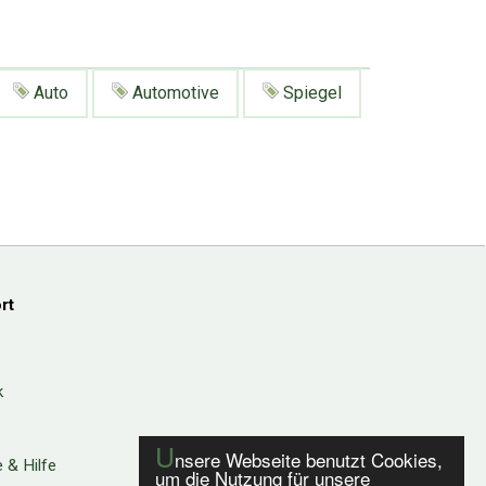
Auto
Automotive
Spiegel
rt
k
U
nsere Webseite benutzt Cookies,
 & Hilfe
um die Nutzung für unsere