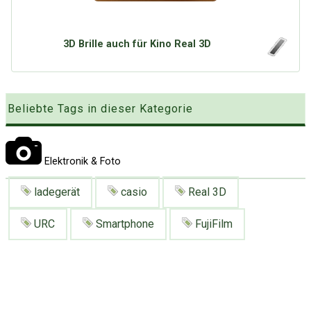
Google
Neu hier?
Mediadaten
Erweitere Suche
3D Brille auch für Kino Real 3D
Presse News
Suchanfragen
Zufallsartikel
Kategoriewolke
Beliebte Tags in dieser Kategorie
Tagwolke
Elektronik & Foto
ladegerät
casio
Real 3D
URC
Smartphone
FujiFilm