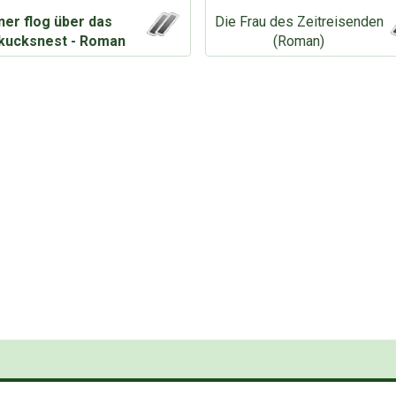
ner flog über das
Die Frau des Zeitreisenden
kucksnest - Roman
(Roman)