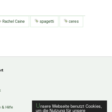
Rachel Caine
spagetti
ceres
rt
k
U
nsere Webseite benutzt Cookies,
 & Hilfe
um die Nutzung für unsere