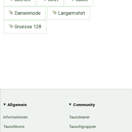
Google
Neu hier?
Mediadaten
Erweitere Suche
Damenmode
Langarmshirt
Presse News
Suchanfragen
Groesse 128
Zufallsartikel
Kategoriewolke
Tagwolke
Allgemein
Community
Informationen
Tauschianer
Tauschbons
Tauschgruppen