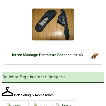
Herren Massage Pantolette Badeschuhe 43
Beliebte Tags in dieser Kategorie
Bekleidung & Accessoires
Über Tauschbu↔de
Kategorien
Mit Email
Twitter
Facebook
Tauschbons
Neue Artikel
oberteil
tshirt
Jacke