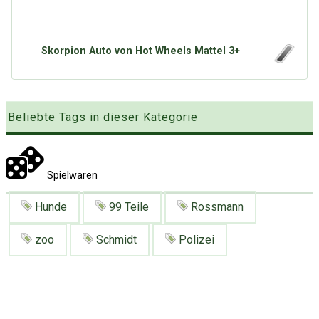
Google
Neu hier?
Mediadaten
Erweitere Suche
Presse News
Suchanfragen
Skorpion Auto von Hot Wheels Mattel 3+
Zufallsartikel
Kategoriewolke
Beliebte Tags in dieser Kategorie
Tagwolke
Spielwaren
Hunde
99 Teile
Rossmann
zoo
Schmidt
Polizei