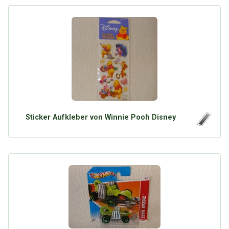
Sticker Aufkleber von Winnie Pooh Disney
Über Tauschbu↔de
Kategorien
Mit Email
Twitter
Facebook
Tauschbons
Neue Artikel