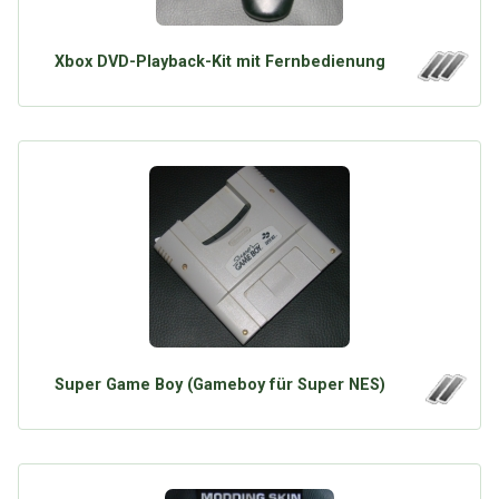
Xbox DVD-Playback-Kit mit Fernbedienung
Super Game Boy (Gameboy für Super NES)
Über Tauschbu↔de
Kategorien
Mit Email
Twitter
Facebook
Tauschbons
Neue Artikel