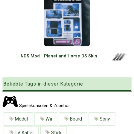
Google
Neu hier?
Mediadaten
Erweitere Suche
Presse News
Suchanfragen
Zufallsartikel
Kategoriewolke
Tagwolke
NDS Mod - Planet and Horse DS Skin
Beliebte Tags in dieser Kategorie
Spielekonsolen & Zubehör
Modul
Wii
Board
Sony
TV Kabel
Stick