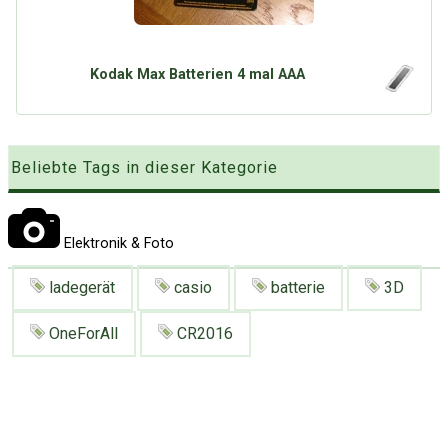
Google
Neu hier?
Mediadaten
Erweitere Suche
Presse News
Suchanfragen
Kodak Max Batterien 4 mal AAA
Zufallsartikel
Kategoriewolke
Beliebte Tags in dieser Kategorie
Tagwolke
Elektronik & Foto
ladegerät
casio
batterie
3D
OneForAll
CR2016