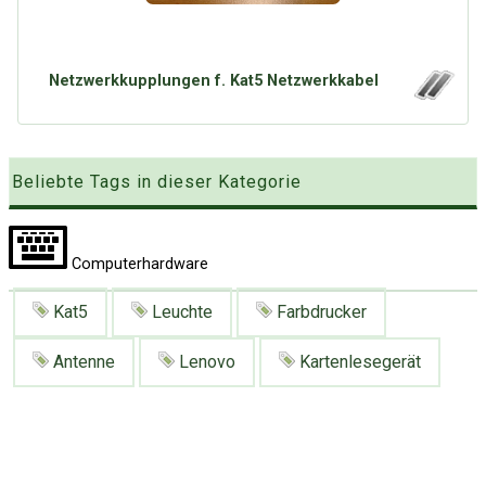
Google
Neu hier?
Mediadaten
Erweitere Suche
Presse News
Suchanfragen
Netzwerkkupplungen f. Kat5 Netzwerkkabel
Zufallsartikel
Kategoriewolke
Beliebte Tags in dieser Kategorie
Tagwolke
Computerhardware
Kat5
Leuchte
Farbdrucker
Antenne
Lenovo
Kartenlesegerät