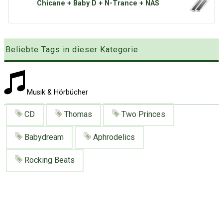
Chicane + Baby D + N-Trance + NAS
Google
Neu hier?
Mediadaten
Erweitere Suche
Presse News
Suchanfragen
Beliebte Tags in dieser Kategorie
Zufallsartikel
Kategoriewolke
Tagwolke
Musik & Hörbücher
CD
Thomas
Two Princes
Babydream
Aphrodelics
Rocking Beats