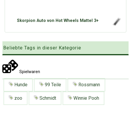
Google
Neu hier?
Mediadaten
Erweitere Suche
Presse News
Suchanfragen
Skorpion Auto von Hot Wheels Mattel 3+
Zufallsartikel
Kategoriewolke
Beliebte Tags in dieser Kategorie
Tagwolke
Spielwaren
Hunde
99 Teile
Rossmann
zoo
Schmidt
Winnie Pooh