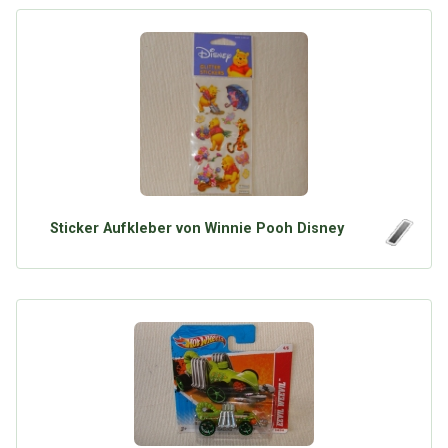
Sticker Aufkleber von Winnie Pooh Disney
Über Tauschbu↔de
Kategorien
Mit Email
Twitter
Facebook
Tauschbons
Neue Artikel