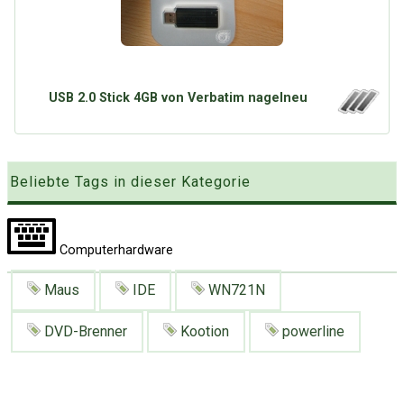
Google
Neu hier?
Mediadaten
Erweitere Suche
Presse News
Suchanfragen
Zufallsartikel
USB 2.0 Stick 4GB von Verbatim nagelneu
Kategoriewolke
Tagwolke
Beliebte Tags in dieser Kategorie
Computerhardware
Maus
IDE
WN721N
DVD-Brenner
Kootion
powerline