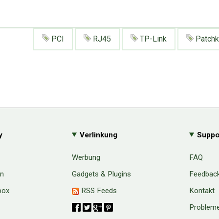
PCI
RJ45
TP-Link
Patchk
y
Verlinkung
Suppo
Werbung
FAQ
en
Gadgets & Plugins
Feedbac
box
RSS Feeds
Kontakt
Probleme