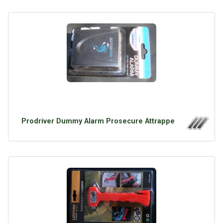
Prodriver Dummy Alarm Prosecure Attrappe
Über Tauschbu↔de
Kategorien
Mit Email
Twitter
Facebook
Tauschbons
Neue Artikel