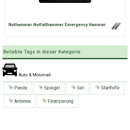
Google
Neu hier?
Mediadaten
Erweitere Suche
Presse News
Suchanfragen
Nothammer Notfallhammer Emergency Hammer
Zufallsartikel
Kategoriewolke
Tagwolke
Beliebte Tags in dieser Kategorie
Auto & Motorrad
Panda
Spiegel
Set
Starthilfe
Antenna
Finanzierung