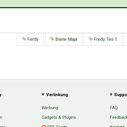
Ferdy
Biene Maja
Fredy Teil 1
y
Verlinkung
Suppo
Werbung
FAQ
en
Gadgets & Plugins
Feedbac