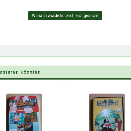
Wonach wurde kürzlich erst gesucht
essieren könnten