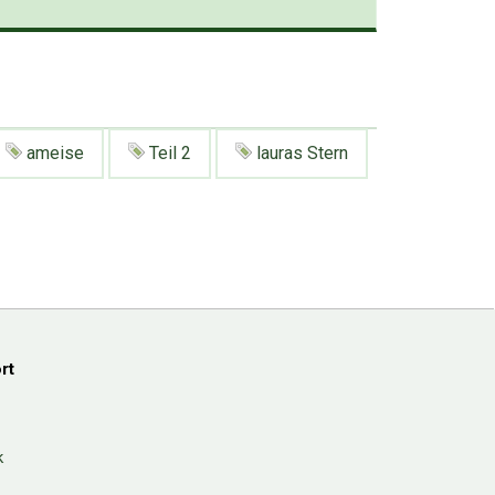
ameise
Teil 2
lauras Stern
rt
k