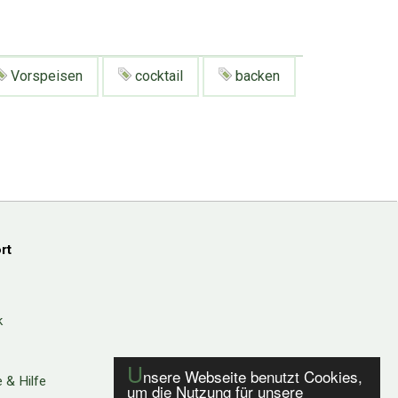
Vorspeisen
cocktail
backen
rt
k
U
nsere Webseite benutzt Cookies,
 & Hilfe
um die Nutzung für unsere