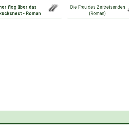
ner flog über das
Die Frau des Zeitreisenden
kucksnest - Roman
(Roman)