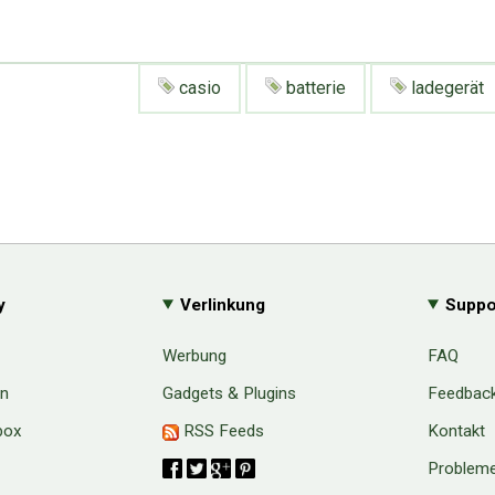
casio
batterie
ladegerät
y
Verlinkung
Suppo
Werbung
FAQ
en
Gadgets & Plugins
Feedbac
box
RSS Feeds
Kontakt
Probleme