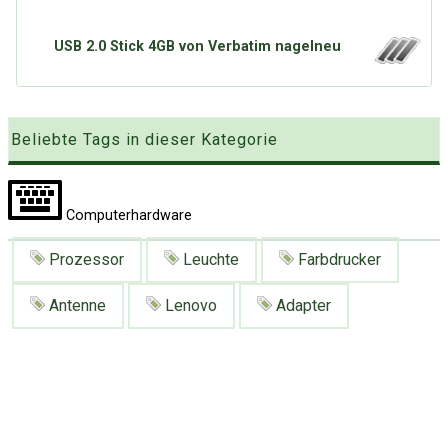
Google
Neu hier?
Mediadaten
Erweitere Suche
USB 2.0 Stick 4GB von Verbatim nagelneu
Presse News
Suchanfragen
Zufallsartikel
Kategoriewolke
Beliebte Tags in dieser Kategorie
Tagwolke
Computerhardware
Prozessor
Leuchte
Farbdrucker
Antenne
Lenovo
Adapter