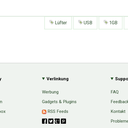
Lüfter
USB
1GB
y
Verlinkung
Suppo
Werbung
FAQ
en
Gadgets & Plugins
Feedbac
box
RSS Feeds
Kontakt
Probleme