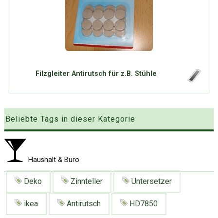
Google
Neu hier?
Mediadaten
Erweitere Suche
Presse News
Suchanfragen
Zufallsartikel
Kategoriewolke
Filzgleiter Antirutsch für z.B. Stühle
Tagwolke
Beliebte Tags in dieser Kategorie
Haushalt & Büro
Deko
Zinnteller
Untersetzer
ikea
Antirutsch
HD7850