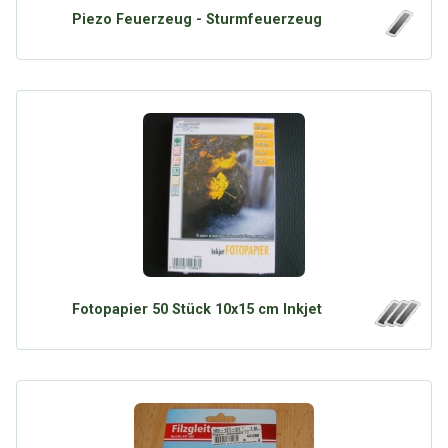
Piezo Feuerzeug - Sturmfeuerzeug
Fotopapier 50 Stück 10x15 cm Inkjet
Über Tauschbu↔de
Kategorien
Mit Email
Twitter
Facebook
Tauschbons
Neue Artikel