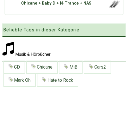
Google
Neu hier?
Chicane + Baby D + N-Trance + NAS
Mediadaten
Erweitere Suche
Presse News
Suchanfragen
Zufallsartikel
Beliebte Tags in dieser Kategorie
Kategoriewolke
Tagwolke
Musik & Hörbücher
CD
Chicane
MiB
Cars2
Mark Oh
Hate to Rock