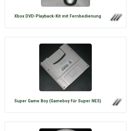
Xbox DVD-Playback-Kit mit Fernbedienung
Super Game Boy (Gameboy für Super NES)
Über Tauschbu↔de
Kategorien
Mit Email
Twitter
Facebook
Tauschbons
Neue Artikel