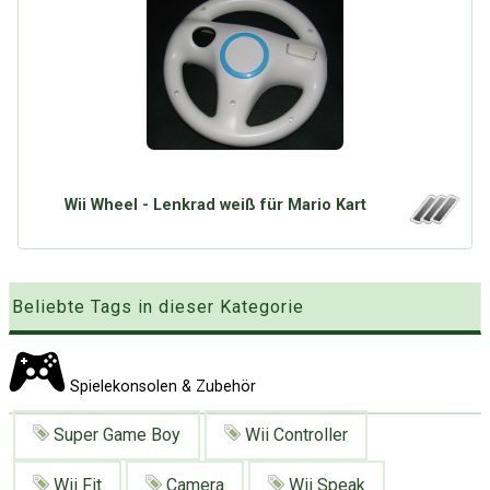
Google
Neu hier?
Mediadaten
Erweitere Suche
Presse News
Suchanfragen
Zufallsartikel
Kategoriewolke
Tagwolke
Wii Wheel - Lenkrad weiß für Mario Kart
Beliebte Tags in dieser Kategorie
Spielekonsolen & Zubehör
Super Game Boy
Wii Controller
Wii Fit
Camera
Wii Speak