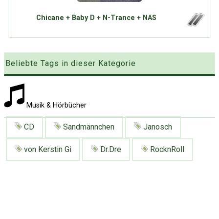
Google
Neu hier?
Mediadaten
Erweitere Suche
Chicane + Baby D + N-Trance + NAS
Presse News
Suchanfragen
Zufallsartikel
Beliebte Tags in dieser Kategorie
Kategoriewolke
Tagwolke
Musik & Hörbücher
CD
Sandmännchen
Janosch
von Kerstin Gi
Dr.Dre
RocknRoll