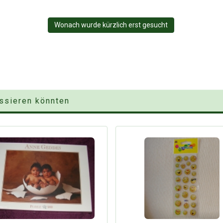
Wonach wurde kürzlich erst gesucht
essieren könnten