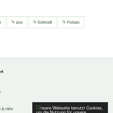
n
zoo
Schmidt
Polizei
rt
k
U
nsere Webseite benutzt Cookies,
 & Hilfe
um die Nutzung für unsere