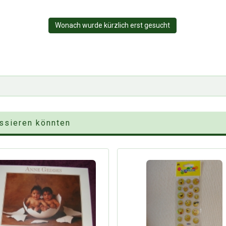
Wonach wurde kürzlich erst gesucht
essieren könnten