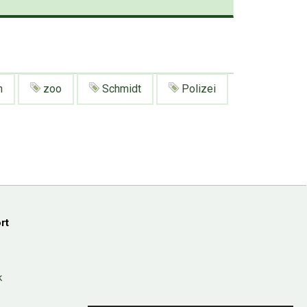
n
zoo
Schmidt
Polizei
rt
k