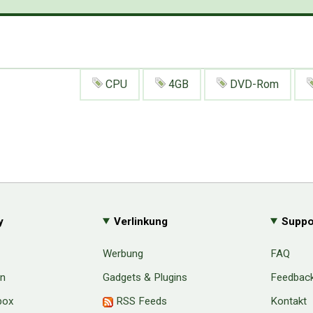
CPU
4GB
DVD-Rom
y
Verlinkung
Suppo
Werbung
FAQ
en
Gadgets & Plugins
Feedbac
box
RSS Feeds
Kontakt