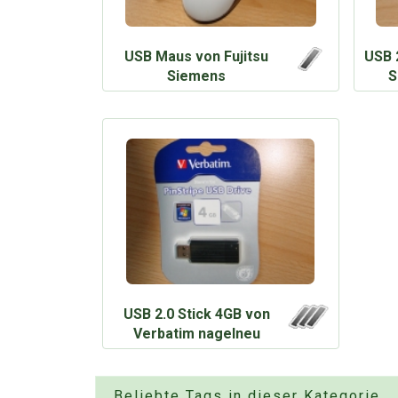
USB Maus von Fujitsu
USB 
Siemens
S
USB 2.0 Stick 4GB von
Verbatim nagelneu
Beliebte Tags in dieser Kategorie