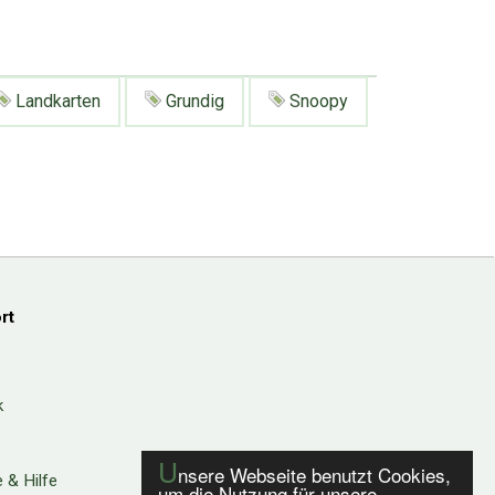
Landkarten
Grundig
Snoopy
rt
k
U
nsere Webseite benutzt Cookies,
 & Hilfe
um die Nutzung für unsere