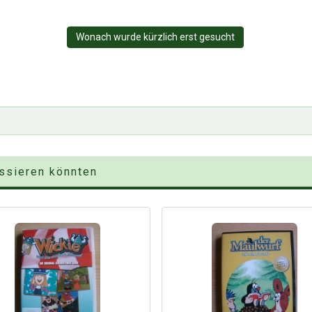
Wonach wurde kürzlich erst gesucht
essieren könnten