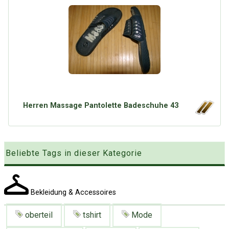
Herren Massage Pantolette Badeschuhe 43
Beliebte Tags in dieser Kategorie
Bekleidung & Accessoires
Über Tauschbu↔de
Kategorien
Mit Email
Twitter
Facebook
oberteil
tshirt
Mode
Tauschbons
Neue Artikel