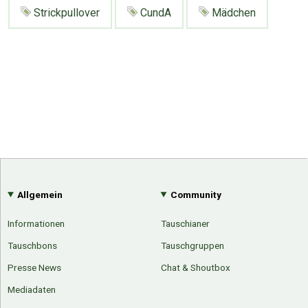
Google
Neu hier?
Strickpullover
CundA
Mädchen
Mediadaten
Erweitere Suche
Presse News
Suchanfragen
Zufallsartikel
Kategoriewolke
Tagwolke
Allgemein
Community
Informationen
Tauschianer
Tauschbons
Tauschgruppen
Presse News
Chat & Shoutbox
Mediadaten