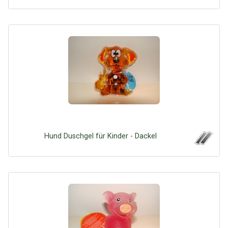
Hund Duschgel für Kinder - Dackel
Über Tauschbu↔de
Kategorien
Mit Email
Twitter
Facebook
Tauschbons
Neue Artikel