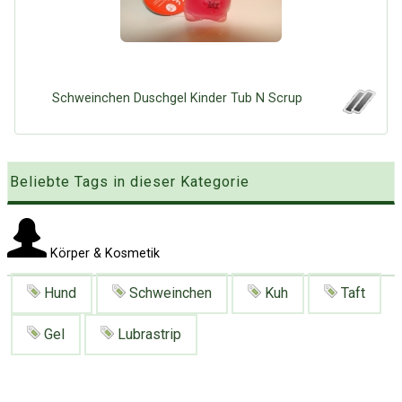
Google
Neu hier?
Mediadaten
Erweitere Suche
Presse News
Suchanfragen
Zufallsartikel
Schweinchen Duschgel Kinder Tub N Scrup
Kategoriewolke
Tagwolke
Beliebte Tags in dieser Kategorie
Körper & Kosmetik
Hund
Schweinchen
Kuh
Taft
Gel
Lubrastrip