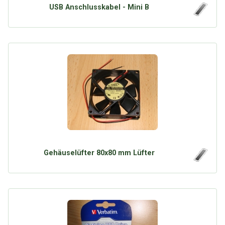
USB Anschlusskabel - Mini B
Gehäuselüfter 80x80 mm Lüfter
Über Tauschbu↔de
Kategorien
Mit Email
Twitter
Facebook
Tauschbons
Neue Artikel