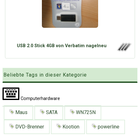
Google
Neu hier?
Mediadaten
Erweitere Suche
Presse News
Suchanfragen
Zufallsartikel
Kategoriewolke
USB 2.0 Stick 4GB von Verbatim nagelneu
Tagwolke
Beliebte Tags in dieser Kategorie
Computerhardware
Maus
SATA
WN725N
DVD-Brenner
Kootion
powerline