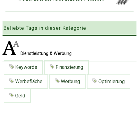
Google
Neu hier?
Mediadaten
Erweitere Suche
Presse News
Suchanfragen
Beliebte Tags in dieser Kategorie
Zufallsartikel
Kategoriewolke
Tagwolke
Dienstleistung & Werbung
Keywords
Finanzierung
Werbefläche
Werbung
Optimierung
Geld