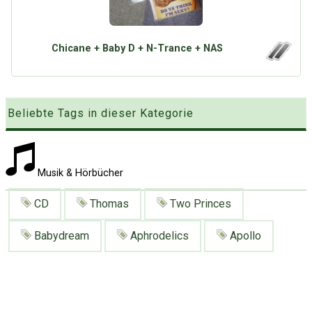
Google
Neu hier?
Mediadaten
Erweitere Suche
Presse News
Suchanfragen
Chicane + Baby D + N-Trance + NAS
Zufallsartikel
Kategoriewolke
Beliebte Tags in dieser Kategorie
Tagwolke
Musik & Hörbücher
CD
Thomas
Two Princes
Babydream
Aphrodelics
Apollo