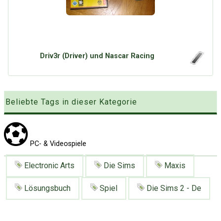
Google
Neu hier?
Mediadaten
Erweitere Suche
Presse News
Suchanfragen
Zufallsartikel
Driv3r (Driver) und Nascar Racing
Kategoriewolke
Tagwolke
Beliebte Tags in dieser Kategorie
PC- & Videospiele
Electronic Arts
Die Sims
Maxis
Lösungsbuch
Spiel
Die Sims 2 - De