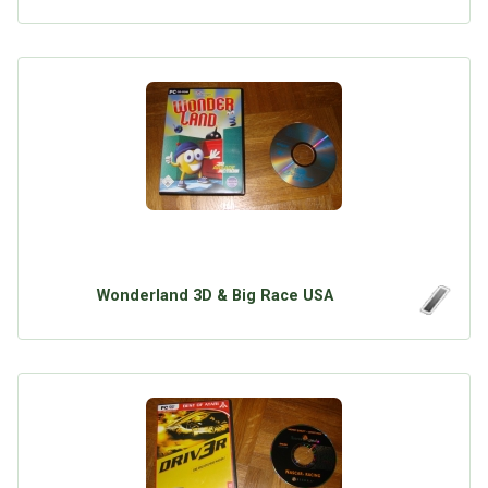
Wonderland 3D & Big Race USA
Über Tauschbu↔de
Kategorien
Mit Email
Twitter
Facebook
Tauschbons
Neue Artikel