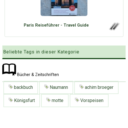
Google
Neu hier?
Mediadaten
Erweitere Suche
Presse News
Suchanfragen
Paris Reiseführer - Travel Guide
Zufallsartikel
Kategoriewolke
Tagwolke
Beliebte Tags in dieser Kategorie
Bücher & Zeitschriften
backbuch
Naumann
achim broeger
Königsfurt
motte
Vorspeisen