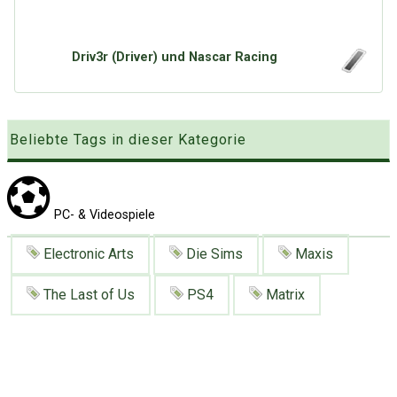
Google
Neu hier?
Mediadaten
Erweitere Suche
Presse News
Driv3r (Driver) und Nascar Racing
Suchanfragen
Zufallsartikel
Kategoriewolke
Beliebte Tags in dieser Kategorie
Tagwolke
PC- & Videospiele
Electronic Arts
Die Sims
Maxis
The Last of Us
PS4
Matrix