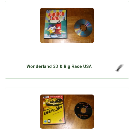
Wonderland 3D & Big Race USA
Über Tauschbu↔de
Kategorien
Mit Email
Twitter
Facebook
Tauschbons
Neue Artikel