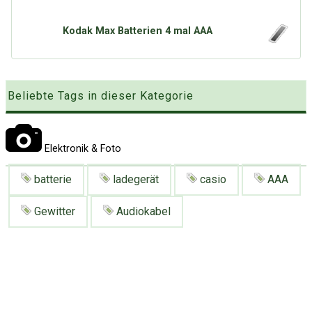
Google
Neu hier?
Mediadaten
Erweitere Suche
Kodak Max Batterien 4 mal AAA
Presse News
Suchanfragen
Zufallsartikel
Kategoriewolke
Beliebte Tags in dieser Kategorie
Tagwolke
Elektronik & Foto
batterie
ladegerät
casio
AAA
Gewitter
Audiokabel