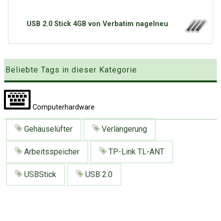
Google
Neu hier?
Mediadaten
Erweitere Suche
USB 2.0 Stick 4GB von Verbatim nagelneu
Presse News
Suchanfragen
Zufallsartikel
Kategoriewolke
Beliebte Tags in dieser Kategorie
Tagwolke
Computerhardware
Gehäuselüfter
Verlängerung
Arbeitsspeicher
TP-Link TL-ANT
USBStick
USB 2.0