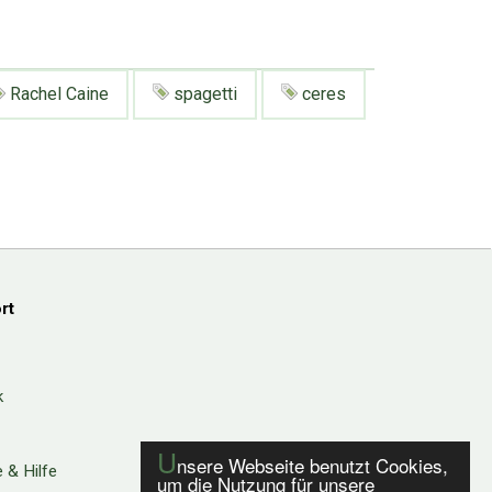
Rachel Caine
spagetti
ceres
rt
k
U
nsere Webseite benutzt Cookies,
 & Hilfe
um die Nutzung für unsere