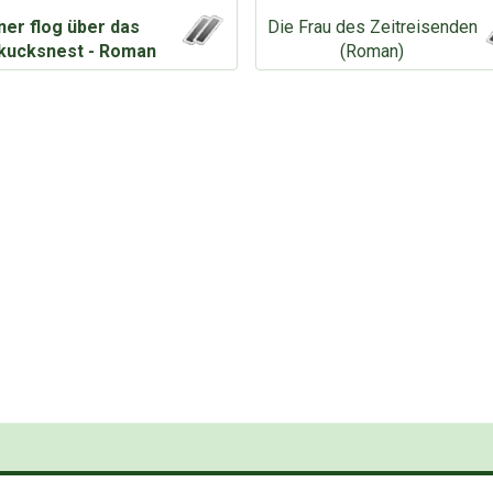
ner flog über das
Die Frau des Zeitreisenden
kucksnest - Roman
(Roman)