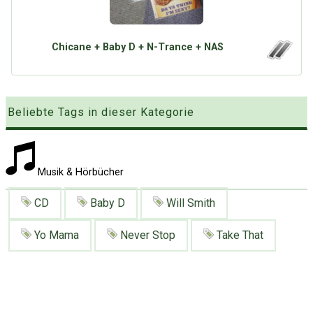
Google
Neu hier?
Mediadaten
Erweitere Suche
Presse News
Suchanfragen
Chicane + Baby D + N-Trance + NAS
Zufallsartikel
Kategoriewolke
Beliebte Tags in dieser Kategorie
Tagwolke
Musik & Hörbücher
CD
Baby D
Will Smith
Yo Mama
Never Stop
Take That