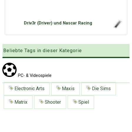
Google
Neu hier?
Mediadaten
Erweitere Suche
Presse News
Suchanfragen
Driv3r (Driver) und Nascar Racing
Zufallsartikel
Kategoriewolke
Tagwolke
Beliebte Tags in dieser Kategorie
PC- & Videospiele
Electronic Arts
Maxis
Die Sims
Matrix
Shooter
Spiel