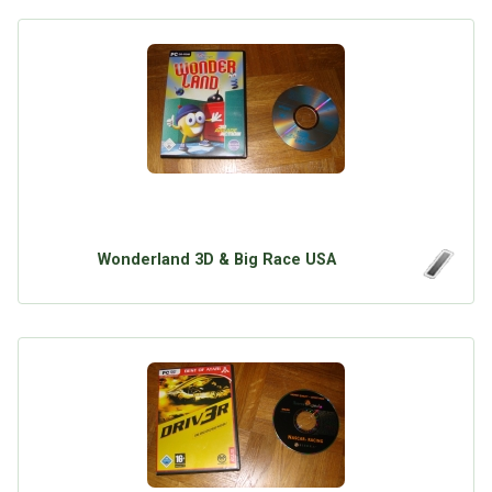
Wonderland 3D & Big Race USA
Über Tauschbu↔de
Kategorien
Mit Email
Twitter
Facebook
Tauschbons
Neue Artikel