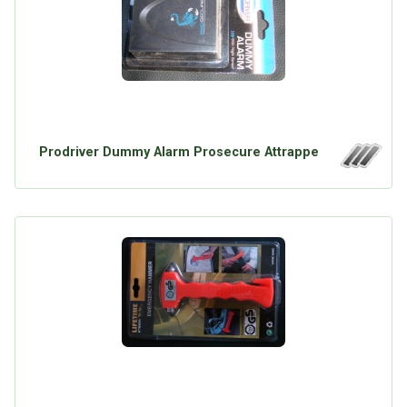
Prodriver Dummy Alarm Prosecure Attrappe
Über Tauschbu↔de
Kategorien
Mit Email
Twitter
Facebook
Tauschbons
Neue Artikel