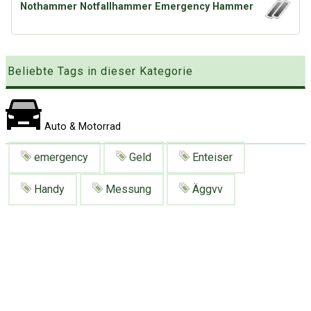
Nothammer Notfallhammer Emergency Hammer
Google
Neu hier?
Mediadaten
Erweitere Suche
Presse News
Suchanfragen
Zufallsartikel
Beliebte Tags in dieser Kategorie
Kategoriewolke
Tagwolke
Auto & Motorrad
emergency
Geld
Enteiser
Handy
Messung
Äggvv