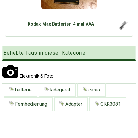
Google
Neu hier?
Mediadaten
Erweitere Suche
Presse News
Suchanfragen
Kodak Max Batterien 4 mal AAA
Zufallsartikel
Kategoriewolke
Tagwolke
Beliebte Tags in dieser Kategorie
Elektronik & Foto
batterie
ladegerät
casio
Fernbedienung
Adapter
CKR3081